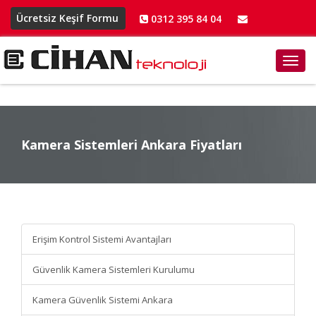
Ücretsiz Keşif Formu
0312 395 84 04
info@cihanteknoloji.net
Toggl
navig
Kamera Sistemleri Ankara Fiyatları
Kamera Sistemleri Ankara
Fiyatları
Erişim Kontrol Sistemi Avantajları
Güvenlik Kamera Sistemleri Kurulumu
Kamera Güvenlik Sistemi Ankara