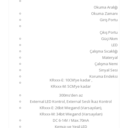
Okuma Aralığı
Okuma Zamanı
Giriş Portu
Çıkış Portu
Güç/Akım
LED
Çalışma Sıcaklığı
Materyal
Çalışma Nemi
Sinyal Sesi
Koruma Endeksi
KRxxx-E: 10CM’ye kadar ,
KRxxx-M: 5CM’ye kadar
300ms’den az
External LED Kontrol, External Sesli İkaz Kontrol
KRxxx-E: 26bit Wiegand (Varsayılan),
KRxxx-M: 34bit Wiegand (Varsayılan)
DC 6-14V / Max.70mA
Kırmızı ve Yeşil LED