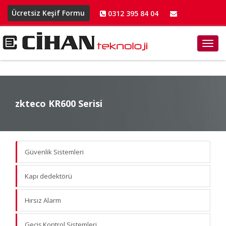
Ücretsiz Keşif Formu
0312 395 84 04
info@cihanteknoloji.net
Toggl
navig
zkteco KR600 Serisi
personel kontrol sistemleri
Güvenlik Sistemleri
Kapı dedektörü
Hırsız Alarm
Geçiş Kontrol Sistemleri