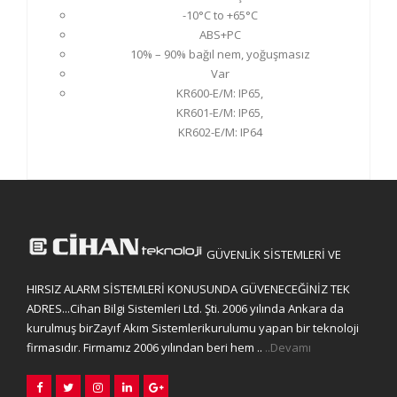
-10°C to +65°C
ABS+PC
10% – 90% bağıl nem, yoğuşmasız
Var
KR600-E/M: IP65,
KR601-E/M: IP65,
KR602-E/M: IP64
GÜVENLİK SİSTEMLERİ VE
HIRSIZ ALARM SİSTEMLERİ KONUSUNDA GÜVENECEĞİNİZ TEK
ADRES...Cihan Bilgi Sistemleri Ltd. Şti. 2006 yılında Ankara da
kurulmuş birZayıf Akım Sistemlerikurulumu yapan bir teknoloji
firmasıdır. Firmamız 2006 yılından beri hem ..
..Devamı