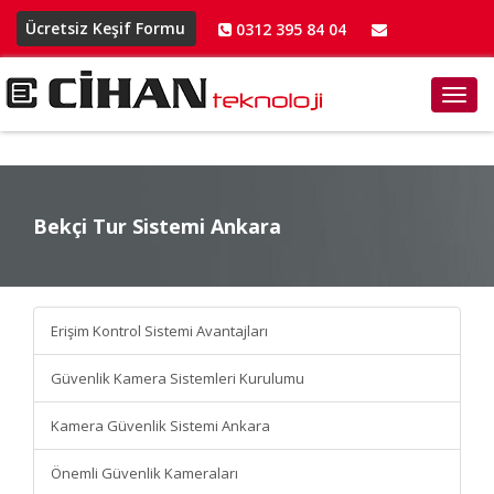
Ücretsiz Keşif Formu
0312 395 84 04
info@cihanteknoloji.net
Toggl
navig
Bekçi Tur Sistemi Ankara
Bekçi Tur Sistemi Ankara
Erişim Kontrol Sistemi Avantajları
Güvenlik Kamera Sistemleri Kurulumu
Kamera Güvenlik Sistemi Ankara
Önemli Güvenlik Kameraları