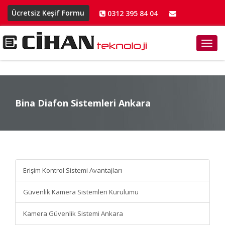
Ücretsiz Keşif Formu
0312 395 84 04
info@cihanteknoloji.net
Toggl
navig
Bina Diafon Sistemleri Ankara
Bina Diafon Sistemleri
Ankara
Erişim Kontrol Sistemi Avantajları
Güvenlik Kamera Sistemleri Kurulumu
Kamera Güvenlik Sistemi Ankara