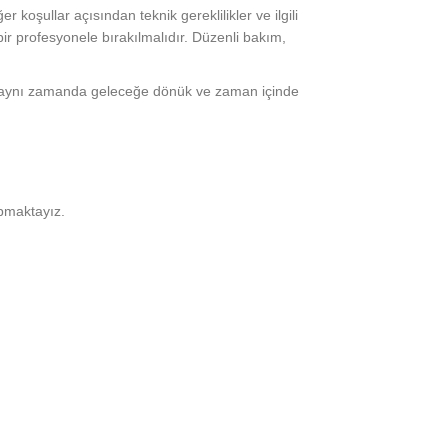
r koşullar açısından teknik gereklilikler ve ilgili
r profesyonele bırakılmalıdır. Düzenli bakım,
e aynı zamanda geleceğe dönük ve zaman içinde
apmaktayız.