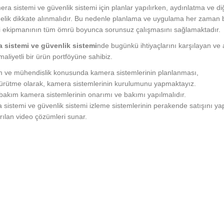
era sistemi ve güvenlik sistemi için planlar yapılırken, aydınlatma ve diğe
lik dikkate alınmalıdır. Bu nedenle planlama ve uygulama her zaman bi
i ekipmanının tüm ömrü boyunca sorunsuz çalışmasını sağlamaktadır.
 sistemi ve güvenlik sistemi
nde bugünkü ihtiyaçlarını karşılayan v
aliyetli bir ürün portföyüne sahibiz.
m ve mühendislik konusunda kamera sistemlerinin planlanması,
yürütme olarak, kamera sistemlerinin kurulumunu yapmaktayız.
bakım kamera sistemlerinin onarımı ve bakımı yapılmalıdır.
sistemi ve güvenlik sistemi izleme sistemlerinin perakende satışını y
rılan video çözümleri sunar.