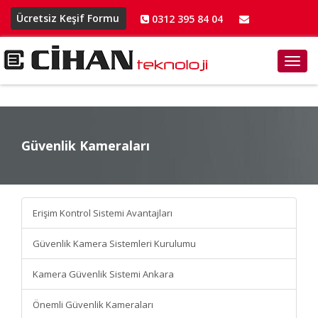
Ücretsiz Keşif Formu
0312 395 84 04
info@cihanteknoloji.net
Toggl
navig
Güvenlik Kameraları
Güvenlik Kameraları
Erişim Kontrol Sistemi Avantajları
Güvenlik Kamera Sistemleri Kurulumu
Kamera Güvenlik Sistemi Ankara
Önemli Güvenlik Kameraları