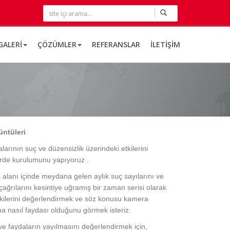
GALERI
ÇÖZÜMLER
REFERANSLAR
İLETIŞIM
üntüleri
ının suç ve düzensizlik üzerindeki etkilerini
rlerde kurulumunu yapıyoruz .
alanı içinde meydana gelen aylık suç sayılarını ve
s çağrılarını kesintiye uğramış bir zaman serisi olarak
kilerini değerlendirmek ve söz konusu kamera
uma nasıl faydası olduğunu görmek isteriz.
 ve faydaların yayılmasını değerlendirmek için,