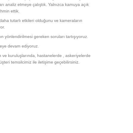
rı analiz etmeye çalıştık. Yalnızca kamuya açık
ahmin ettik.
aha tutarlı etkileri olduğunu ve kameraların
or.
ın yönlendirilmesi gereken soruları tartışıyoruz.
rmeye devam ediyoruz.
m ve kuruluşlarında, hastanelerde , askeriyelerde
ri temsilcimiz ile iletişime geçebilirsiniz.