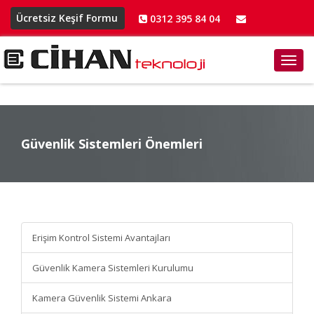
Ücretsiz Keşif Formu
0312 395 84 04
info@cihanteknoloji.net
Toggl
navig
Güvenlik Sistemleri Önemleri
Güvenlik Sistemleri
Önemleri
Erişim Kontrol Sistemi Avantajları
Güvenlik Kamera Sistemleri Kurulumu
Kamera Güvenlik Sistemi Ankara