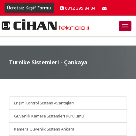
Ücretsiz Keşif Formu
0312 395 84 04
info@cihanteknoloji.net
Toggl
navig
Turnike Sistemleri - Çankaya
Turnike Sistemleri -
Çankaya
Erişim Kontrol Sistemi Avantajları
Güvenlik Kamera Sistemleri Kurulumu
Kamera Güvenlik Sistemi Ankara