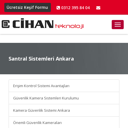
Ücretsiz Keşif Formu
0312 395 84 04
info@cihanteknoloji.net
Toggl
navig
Santral Sistemleri Ankara
Santral Sistemleri Ankara
Erişim Kontrol Sistemi Avantajları
Güvenlik Kamera Sistemleri Kurulumu
Kamera Güvenlik Sistemi Ankara
Önemli Güvenlik Kameraları